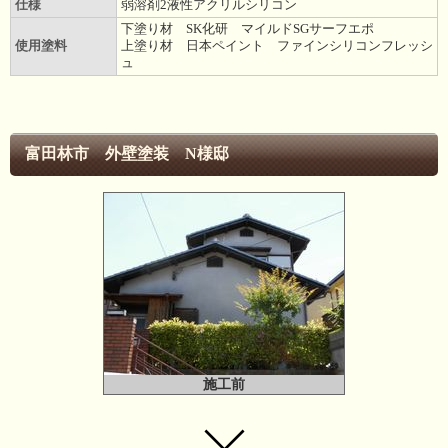
仕様
弱溶剤2液性アクリルシリコン
下塗り材 SK化研 マイルドSGサーフエポ
使用塗料
上塗り材 日本ペイント ファインシリコンフレッシ
ュ
富田林市 外壁塗装 N様邸
施工前