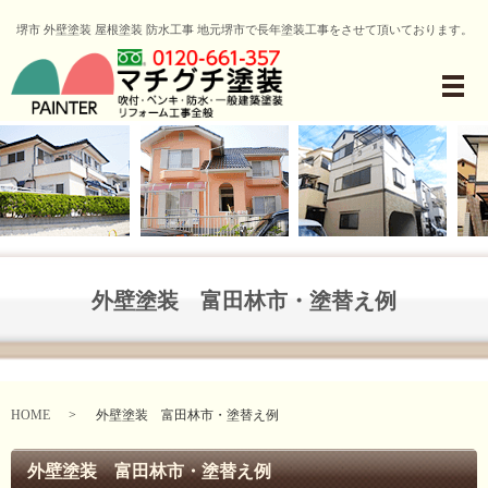
堺市 外壁塗装 屋根塗装 防水工事 地元堺市で長年塗装工事をさせて頂いております。
メ
外壁塗装 富田林市・塗替え例
HOME
外壁塗装 富田林市・塗替え例
外壁塗装 富田林市・塗替え例