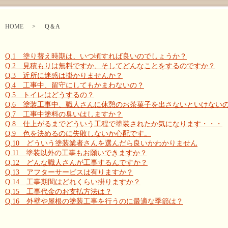
HOME
Q＆A
Q.1 塗り替え時期は、いつ頃すれば良いのでしょうか？
Q.2 見積もりは無料ですか、そしてどんなことをするのですか？
Q.3 近所に迷惑は掛かりませんか？
Q.4 工事中、留守にしてもかまわないの？
Q.5 トイレはどうするの？
Q.6 塗装工事中、職人さんに休憩のお茶菓子を出さないといけない
Q.7 工事中塗料の臭いはしますか？
Q.8 仕上がるまでどういう工程で塗装されたか気になります・・・
Q.9 色を決めるのに失敗しないか心配です。
Q.10 どういう塗装業者さんを選んだら良いかわかりません
Q.11 塗装以外の工事もお願いできますか？
Q.12 どんな職人さんが工事するんですか？
Q.13 アフターサービスは有りますか？
Q.14 工事期間はどれくらい掛りますか？
Q.15 工事代金のお支払方法は？
Q.16 外壁や屋根の塗装工事を行うのに最適な季節は？