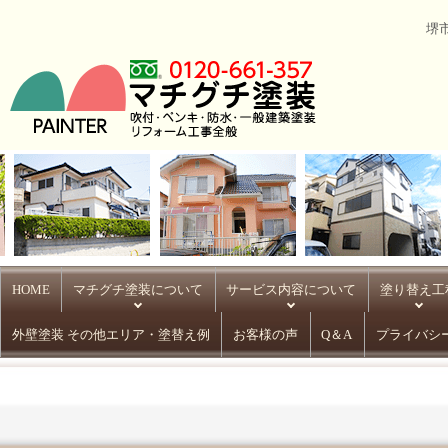
堺
HOME
マチグチ塗装について
サービス内容について
塗り替え工
外壁塗装 その他エリア・塗替え例
お客様の声
Q＆A
プライバシ